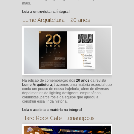
mais.
Leia a entrevista na íntegra!
Lume Arquitetura – 20 anos
Na edição de comemoração dos
20 anos
da revista
Lume Arquitetura
, trazemos uma matéria especial que
conta um pouco de nossa trajetória, além de diversos
depoimentos de lighting designers, empresários,
colunistas, parceiros e da equipe que ajudou a
construir essa linda história.
Leia e assista a matéria na íntegra!
Hard Rock Cafe Florianópolis