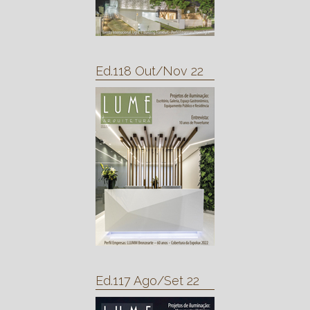
Ed.118 Out/Nov 22
Ed.117 Ago/Set 22