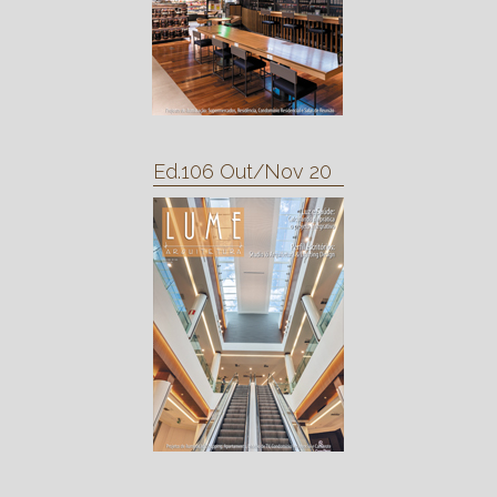
Ed.106 Out/Nov 20