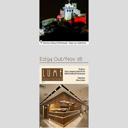
Ed.94 Out/Nov 18