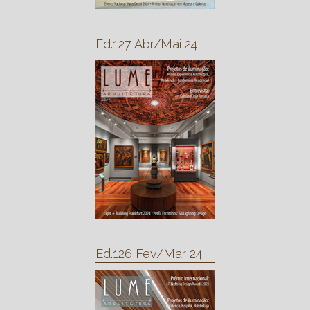
Ed.127 Abr/Mai 24
Ed.126 Fev/Mar 24