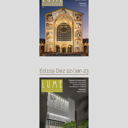
Ed.119 Dez 22/Jan 23