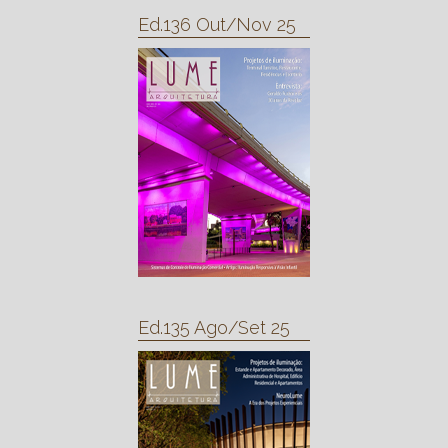
Ed.136 Out/Nov 25
Ed.135 Ago/Set 25