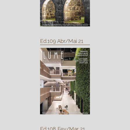
Ed.109 Abr/Mai 21
Ed.108 Fev/Mar 21