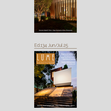
Ed.134 Jun/Jul 25