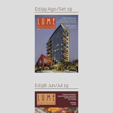
Ed.99 Ago/Set 19
Ed.98 Jun/Jul 19