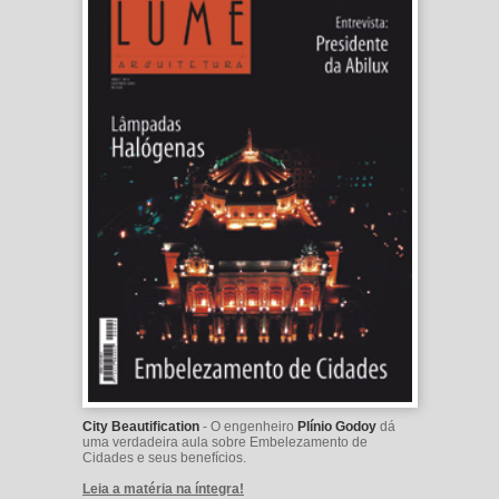
City Beautification
- O engenheiro
Plínio Godoy
dá
uma verdadeira aula sobre Embelezamento de
Cidades e seus benefícios.
Leia a matéria na íntegra!