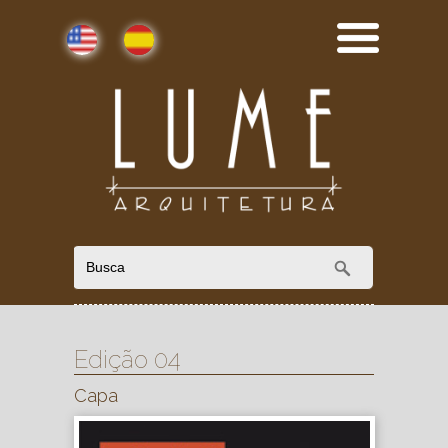
English
Español
Edição 04
Capa