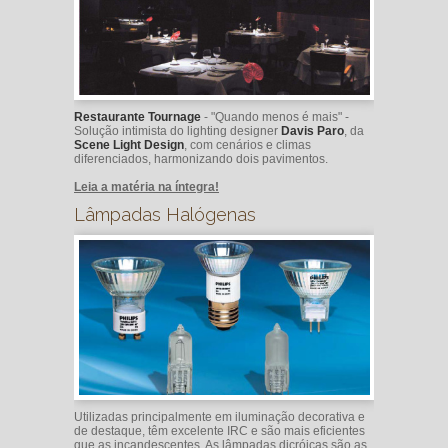
Restaurante Tournage
- "Quando menos é mais" -
Solução intimista do lighting designer
Davis Paro
, da
Scene Light Design
, com cenários e climas
diferenciados, harmonizando dois pavimentos.
Leia a matéria na íntegra!
Lâmpadas Halógenas
Utilizadas principalmente em iluminação decorativa e
de destaque, têm excelente IRC e são mais eficientes
que as incandescentes. As lâmpadas dicróicas são as