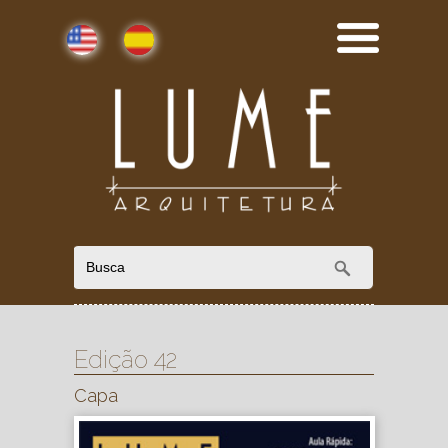
English
Español
Edição 42
Capa