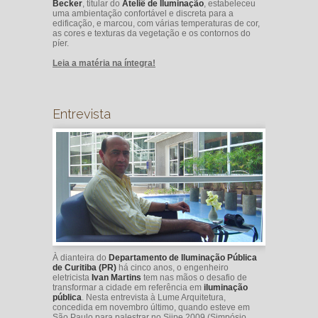
Becker
, titular do
Ateliê de Iluminação
, estabeleceu
uma ambientação confortável e discreta para a
edificação, e marcou, com várias temperaturas de cor,
as cores e texturas da vegetação e os contornos do
píer.
Leia a matéria na íntegra!
Entrevista
À dianteira do
Departamento de Iluminação Pública
de Curitiba (PR)
há cinco anos, o engenheiro
eletricista
Ivan Martins
tem nas mãos o desafio de
transformar a cidade em referência em
iluminação
pública
. Nesta entrevista à Lume Arquitetura,
concedida em novembro último, quando esteve em
São Paulo para palestrar no Siipe 2009 (Simpósio